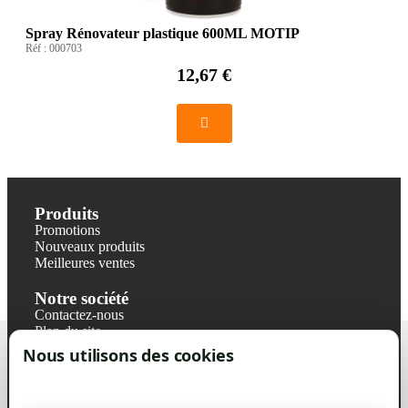
Spray Rénovateur plastique 600ML MOTIP
Réf :
000703
12,67 €
Produits
Promotions
Nouveaux produits
Meilleures ventes
Notre société
Contactez-nous
Plan du site
Magasin
Nous utilisons des cookies
Mentions légales
Conditions générales de ventes
Livraisons et retraits