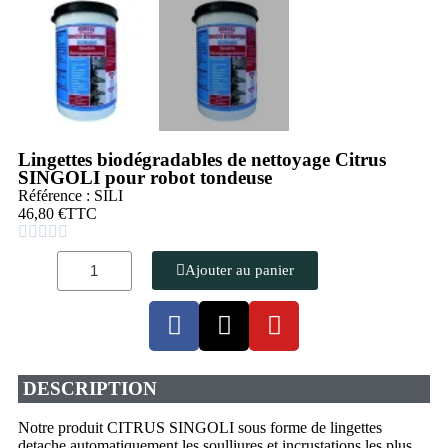
Lingettes biodégradables de nettoyage Citrus
SINGOLI pour robot tondeuse
Référence : SILI
46,80 €
TTC





Ajouter au panier
DESCRIPTION
Notre produit CITRUS SINGOLI sous forme de lingettes
detache automatiquement les soulliures et incrustations les plus