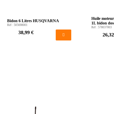
Huile moteur
Bidon 6 Litres HUSQVARNA
1L bidon d
Réf :
505698001
Réf :
578037003
38,99 €
26,32