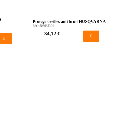
n
Protege oreilles anti bruit HUSQVARNA
Réf :
505665304
34,12 €