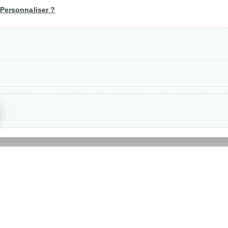
us
Mon compte
Personnaliser ?
Suivi de commande
les
nérales de ventes
etraits
confidentialité RGPD
Created by
Nageoconcept