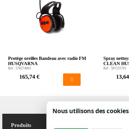
Protège oreilles Bandeau avec radio FM
Spray netto
HUSQVARNA
CLEAN HU
Réf :
578274903
Réf :
597255701
165,74 €
13,64
Nous utilisons des cookies
Produits
Notre socié