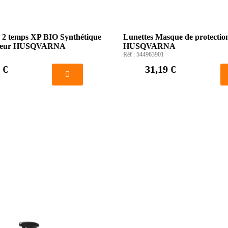
 2 temps XP BIO Synthétique
Lunettes Masque de protectio
oseur HUSQVARNA
HUSQVARNA
Réf :
544963901
 €
31,19 €