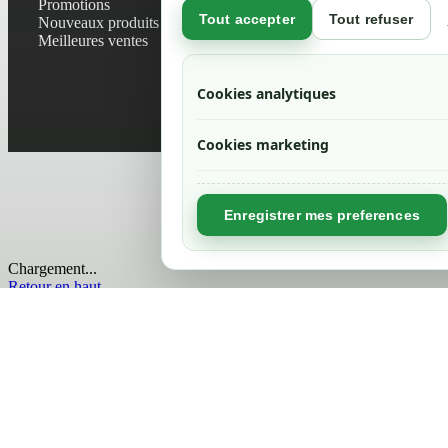
Promotions
Contactez-no
Tout accepter
Tout refuser
Nouveaux produits
Plan du site
Meilleures ventes
Magasin
Mentions léga
Conditions gé
Cookies analytiques
Livraisons et r
Politique de 
Cookies marketing
Enregistrer mes preferences
Chargement...
Retour en haut