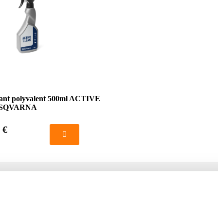
yant polyvalent 500ml ACTIVE
SQVARNA
 €
té
Votre compte