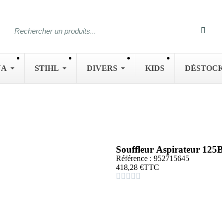
NA
STIHL
DIVERS
KIDS
DÉSTOC
Souffleur Aspirateur 
Référence : 952715645
418,28 €
TTC




