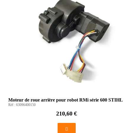
Moteur de roue arrière pour robot RMi série 600 STIHL
Réf :
63096400150
210,60 €