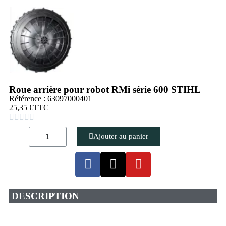
Roue arrière pour robot RMi série 600 STIHL
Référence : 63097000401
25,35 €
TTC





Ajouter au panier
DESCRIPTION