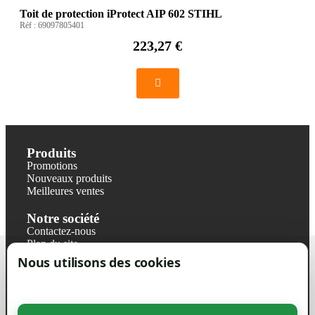
Toit de protection iProtect AIP 602 STIHL
Réf :
69097805401
223,27 €
Produits
Promotions
Nouveaux produits
Meilleures ventes
Notre société
Contactez-nous
Plan du site
Magasin
Nous utilisons des cookies
Mentions légales
Conditions générales de ventes
Livraisons et retraits
Politique de confidentialité RGPD