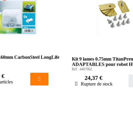
0.60mm CarbonSteel LongLife
Kit 9 lames 0.75mm TitanPre
ADAPTABLES pour robot
Réf :
4407002
 €
24,37 €
articles
Rupture de stock