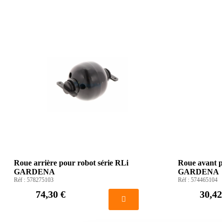
Roue arrière pour robot série RLi
Roue avant p
GARDENA
GARDENA
Réf :
578275103
Réf :
574465104
74,30 €
30,42