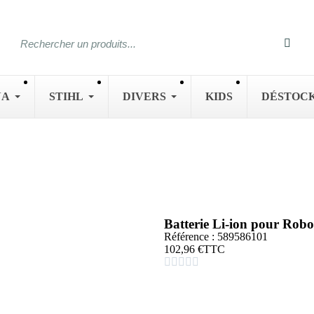
NA
STIHL
DIVERS
KIDS
DÉSTOC
Batterie Li-ion pour Ro
Référence : 589586101
102,96 €
TTC




