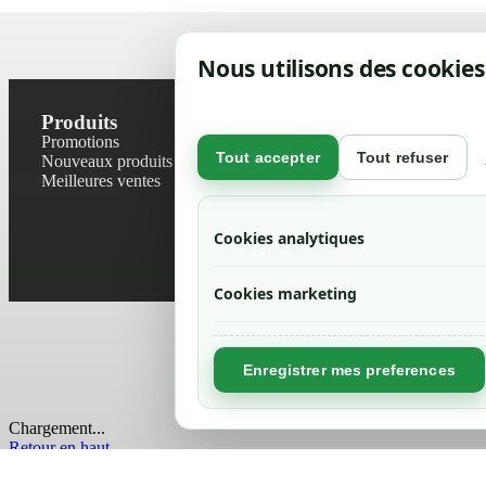
Nous utilisons des cookies
Produits
Notre socié
Promotions
Contactez-no
Tout accepter
Tout refuser
Nouveaux produits
Plan du site
Meilleures ventes
Magasin
Mentions léga
Conditions gé
Cookies analytiques
Livraisons et r
Politique de 
Cookies marketing
Enregistrer mes preferences
Chargement...
Retour en haut