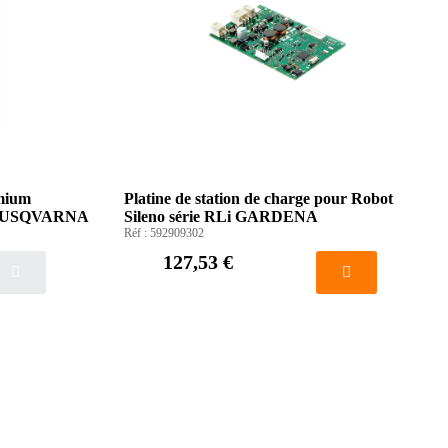
mium
Platine de station de charge pour Robot
 HUSQVARNA
Sileno série RLi GARDENA
Réf :
592909302
127,53 €