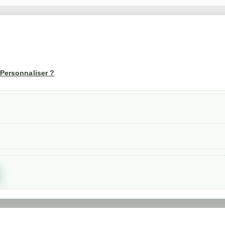
té
Votre compte
us
Mon compte
Personnaliser ?
Suivi de commande
les
nérales de ventes
etraits
confidentialité RGPD
Created by
Nageoconcept