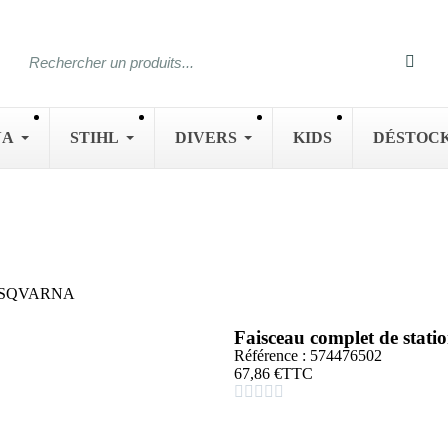
NA
STIHL
DIVERS
KIDS
DÉSTOC
0 HUSQVARNA
Faisceau complet de sta
Référence : 574476502
67,86 €
TTC




