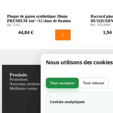
Plaque de gazon synthétique 20mm
Raccord pin
PREMIUM 1m² +12 clous de fixation
HUSQVAR
Réf :
GAZ
Réf :
535129001
44,84 €
1,94
Nous utilisons des cookies
Produits
Notre socié
Promotions
Contactez-no
Tout accepter
Tout refuser
Nouveaux produits
Plan du site
Meilleures ventes
Magasin
Mentions léga
Conditions gé
Cookies analytiques
Livraisons et r
Politique de 