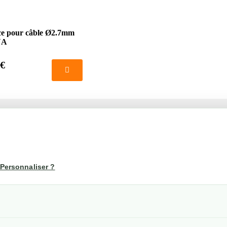
ce pour câble Ø2.7mm
NA
 €
té
Votre compte
us
Mon compte
Personnaliser ?
Suivi de commande
les
nérales de ventes
etraits
confidentialité RGPD