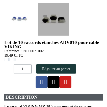
Lot de 10 raccords étanches ADV010 pour câble
VIKING
Référence : IA000071002
19,49 €
TTC





Ajouter au panier
DESCRIPTION
Le raccord VIKING ADV010 vous permet de reparer