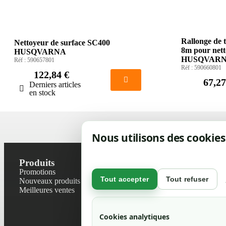
Rallonge de t
Nettoyeur de surface SC400
8m pour nett
HUSQVARNA
HUSQVAR
Réf :
590657801
Réf :
590660801
122,84 €
67,27
Derniers articles
en stock
Nous utilisons des cookies
Produits
Notre socié
Promotions
Contactez-no
Tout accepter
Tout refuser
Nouveaux produits
Plan du site
Meilleures ventes
Magasin
Mentions léga
Conditions gé
Cookies analytiques
Livraisons et r