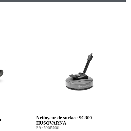
Nettoyeur de surface SC300
n
HUSQVARNA
Réf :
590657901