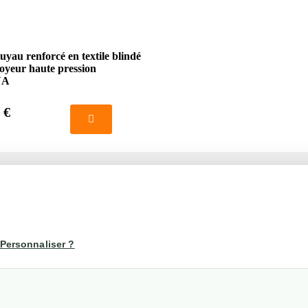
uyau renforcé en textile blindé
oyeur haute pression
NA
 €
té
Votre compte
us
Mon compte
Personnaliser ?
Suivi de commande
les
nérales de ventes
etraits