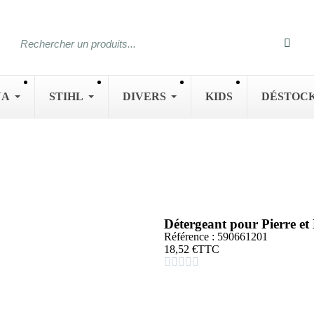
NA
STIHL
DIVERS
KIDS
DÉSTOC
Détergeant pour Pierre
Référence : 590661201
18,52 €
TTC




