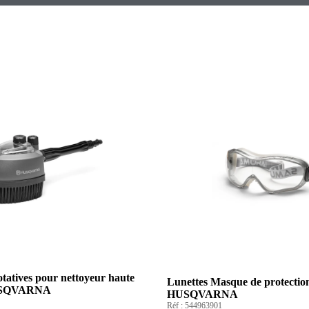
otatives pour nettoyeur haute
Lunettes Masque de protectio
HUSQVARNA
HUSQVARNA
Réf :
544963901