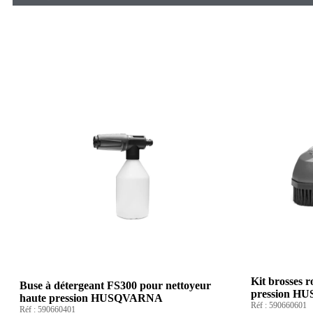
Kit brosses r
Buse à détergeant FS300 pour nettoyeur
pression 
haute pression HUSQVARNA
Réf :
590660601
Réf :
590660401