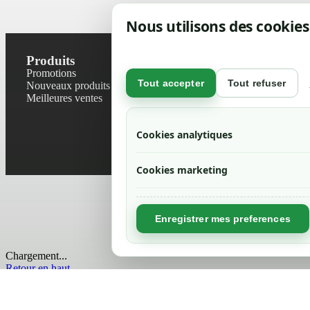
Nous utilisons des cookies
Produits
Notre socié
Promotions
Contactez-no
Tout accepter
Tout refuser
Nouveaux produits
Plan du site
Meilleures ventes
Magasin
Mentions léga
Conditions gé
Cookies analytiques
Livraisons et r
Politique de 
Cookies marketing
Enregistrer mes preferences
Chargement...
Retour en haut