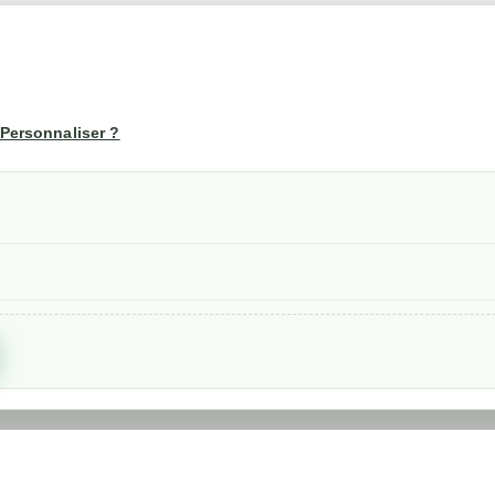
té
Votre compte
us
Mon compte
Personnaliser ?
Suivi de commande
les
nérales de ventes
etraits
confidentialité RGPD
Created by
Nageoconcept