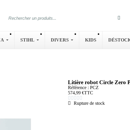
NA
STIHL
DIVERS
KIDS
DÉSTOC
Litière robot Circle Zer
Référence : PCZ
574,99 €
TTC





Rupture de stock