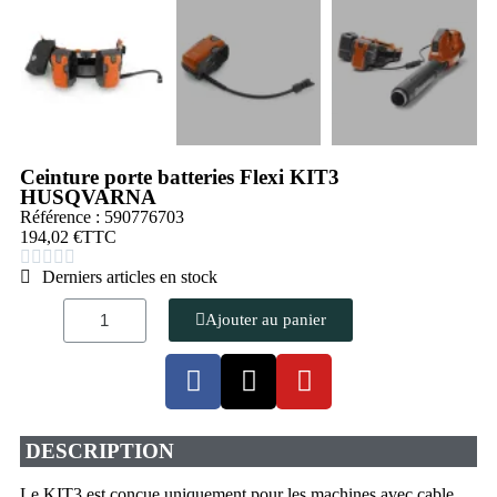
Ceinture porte batteries Flexi KIT3
HUSQVARNA
Référence : 590776703
194,02 €
TTC





Derniers articles en stock
Ajouter au panier
DESCRIPTION
Le KIT3 est concue uniquement pour les machines avec cable