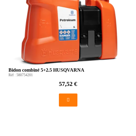
Bidon combiné 5+2.5 HUSQVARNA
Réf :
580754201
57,52 €