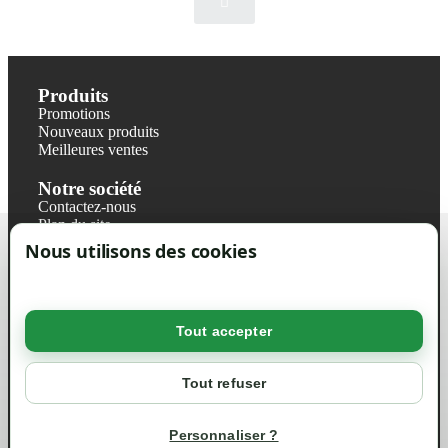
Produits
Promotions
Nouveaux produits
Meilleures ventes
Notre société
Contactez-nous
Plan du site
Magasin
Nous utilisons des cookies
Mentions légales
Conditions générales de ventes
Livraisons et retraits
Politique de confidentialité RGPD
Tout accepter
Votre compte
Mon compte
Tout refuser
Suivi de commande
Informations
Personnaliser ?
info@green-tech-shop.com