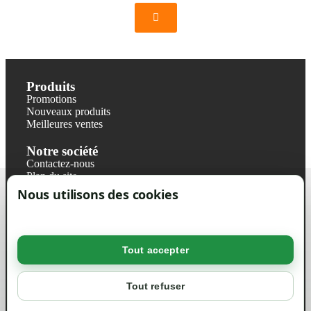
Produits
Promotions
Nouveaux produits
Meilleures ventes
Notre société
Contactez-nous
Plan du site
Magasin
Nous utilisons des cookies
Mentions légales
Conditions générales de ventes
Livraisons et retraits
Politique de confidentialité RGPD
Tout accepter
Votre compte
Mon compte
Tout refuser
Suivi de commande