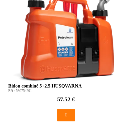
Bidon combiné 5+2.5 HUSQVARNA
Réf :
580754201
57,52 €