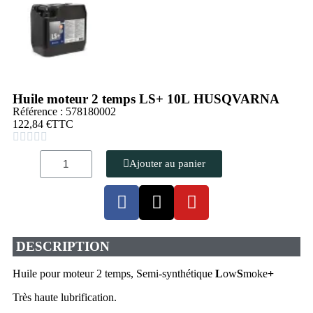
Huile moteur 2 temps LS+ 10L HUSQVARNA
Référence : 578180002
122,84 €
TTC





Ajouter au panier
DESCRIPTION
Huile pour moteur 2 temps, Semi-synthétique
L
ow
S
moke
+
Très haute lubrification.