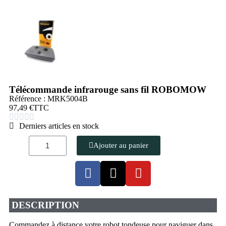
Télécommande infrarouge sans fil ROBOMOW
Référence : MRK5004B
97,49 €
TTC





Derniers articles en stock
Ajouter au panier
DESCRIPTION
Commandez à distance votre robot tondeuse pour naviguer dans