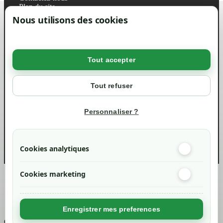
Plan du site
Magasin
Nous utilisons des cookies
Mentions légales
Conditions générales de ventes
Livraisons et retraits
Politique de confidentialité RGPD
Tout accepter
Votre compte
Mon compte
Tout refuser
Suivi de commande
Informations
Personnaliser ?
info@green-tech-shop.com
Cookies analytiques
Cookies marketing
Created by
Nageoconcept
Enregistrer mes preferences
Chargement...