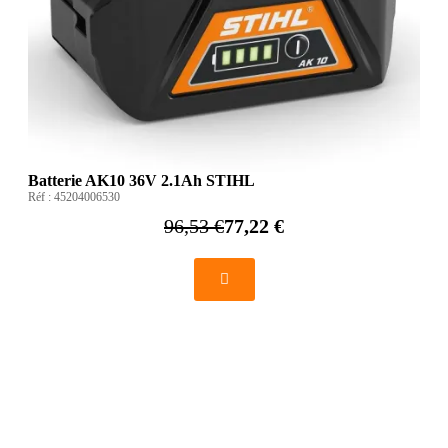
Batterie AK10 36V 2.1Ah STIHL
Réf :
45204006530
96,53 €
77,22 €