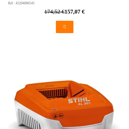
Réf :
45204006545
174,52 €
157,07 €