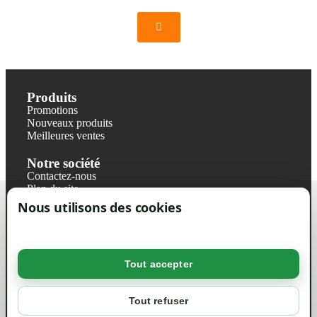
Produits
Promotions
Nouveaux produits
Meilleures ventes
Notre société
Contactez-nous
Plan du site
Magasin
Nous utilisons des cookies
Mentions légales
Conditions générales de ventes
Livraisons et retraits
Politique de confidentialité RGPD
Tout accepter
Votre compte
Mon compte
Tout refuser
Suivi de commande