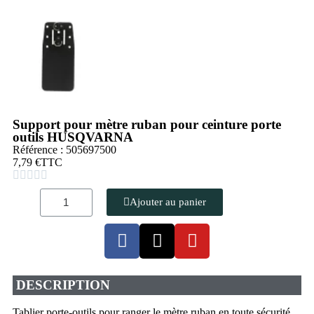
Support pour mètre ruban pour ceinture porte
outils HUSQVARNA
Référence : 505697500
7,79 €
TTC





Ajouter au panier
DESCRIPTION
Tablier porte-outils pour ranger le mètre ruban en toute sécurité