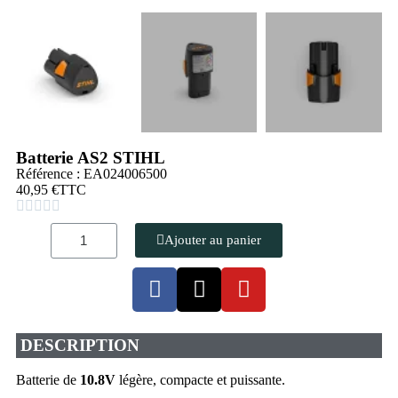
Batterie AS2 STIHL
Référence : EA024006500
40,95 €
TTC





Ajouter au panier
DESCRIPTION
Batterie de
10.8V
légère, compacte et puissante.