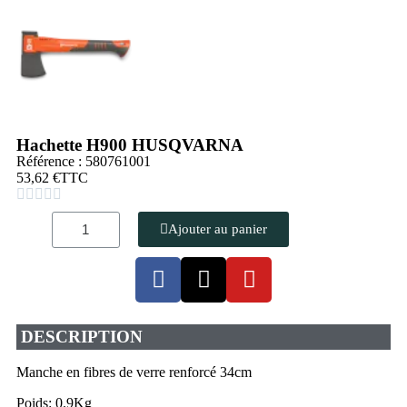
Hachette H900 HUSQVARNA
Référence : 580761001
53,62 €
TTC





Ajouter au panier
DESCRIPTION
Manche en fibres de verre renforcé 34cm
Poids: 0.9Kg