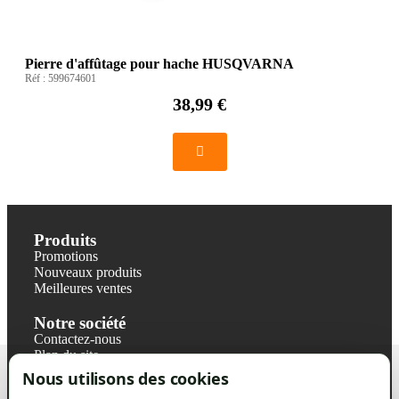
Pierre d'affûtage pour hache HUSQVARNA
Réf :
599674601
38,99 €
Produits
Promotions
Nouveaux produits
Meilleures ventes
Notre société
Contactez-nous
Plan du site
Magasin
Nous utilisons des cookies
Mentions légales