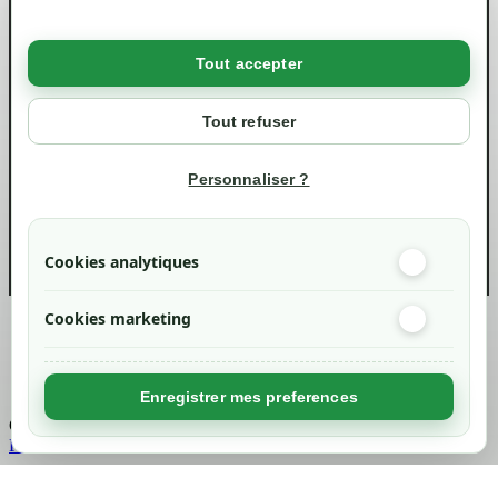
Conditions générales de ventes
Livraisons et retraits
Politique de confidentialité RGPD
Tout accepter
Votre compte
Mon compte
Tout refuser
Suivi de commande
Informations
Personnaliser ?
info@green-tech-shop.com
Cookies analytiques
Cookies marketing
Created by
Nageoconcept
Enregistrer mes preferences
Chargement...
Retour en haut