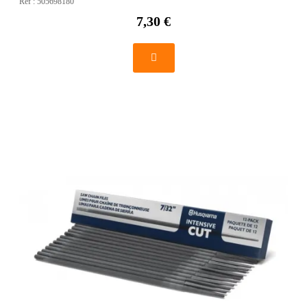
Réf :
505698180
7,30 €