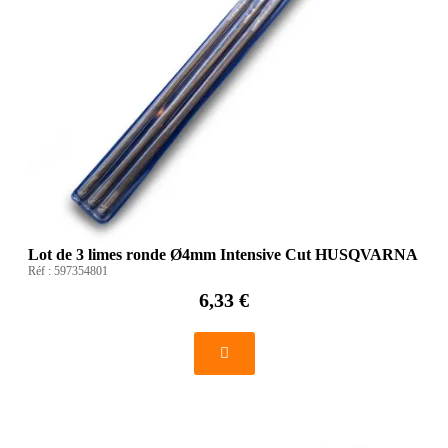
Lot de 3 limes ronde Ø4mm Intensive Cut HUSQVARNA
Réf :
597354801
6,33 €