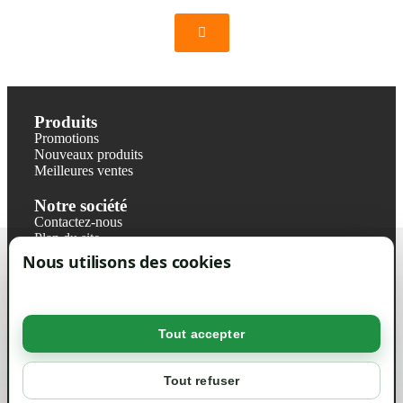
Produits
Promotions
Nouveaux produits
Meilleures ventes
Notre société
Contactez-nous
Plan du site
Magasin
Nous utilisons des cookies
Mentions légales
Conditions générales de ventes
Livraisons et retraits
Politique de confidentialité RGPD
Tout accepter
Votre compte
Mon compte
Tout refuser
Suivi de commande