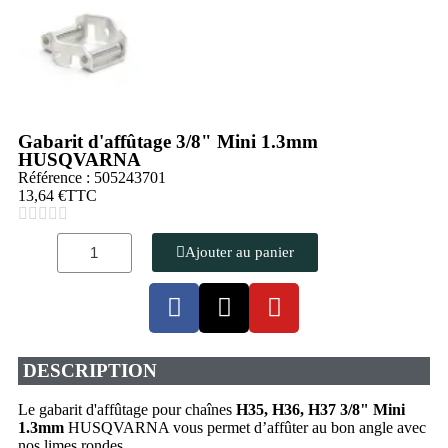
Gabarit d'affûtage 3/8" Mini 1.3mm
HUSQVARNA
Référence : 505243701
13,64 €
TTC





Ajouter au panier
DESCRIPTION
Le gabarit d'affûtage pour chaînes
H35, H36, H37 3/8" Mini
1.3mm
HUSQVARNA vous permet d’affûter au bon angle avec
nos limes rondes.