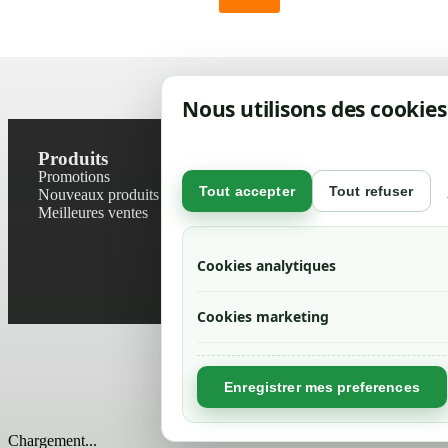
Nous utilisons des cookies
Produits
Notre socié
Promotions
Contactez-no
Tout accepter
Tout refuser
Nouveaux produits
Plan du site
Meilleures ventes
Magasin
Mentions léga
Conditions gé
Cookies analytiques
Livraisons et r
Politique de 
Cookies marketing
Enregistrer mes preferences
Chargement...