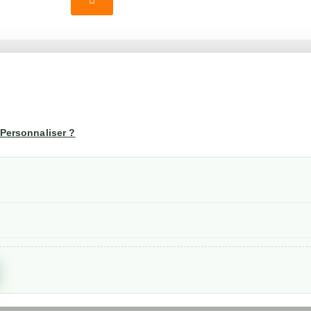
té
Votre compte
us
Mon compte
Personnaliser ?
Suivi de commande
les
nérales de ventes
etraits
confidentialité RGPD
Created by
Nageoconcept