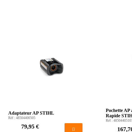
Pochette AP 
Adaptateur AP STIHL
Rapide STI
Réf :
48504400505
Réf :
4850440510
79,95 €
167,7