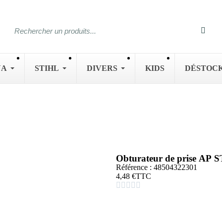
NA
STIHL
DIVERS
KIDS
DÉSTOC
Obturateur de prise AP 
Référence : 48504322301
4,48 €
TTC




