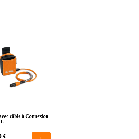
avec câble à Connexion
HL
1
0 €