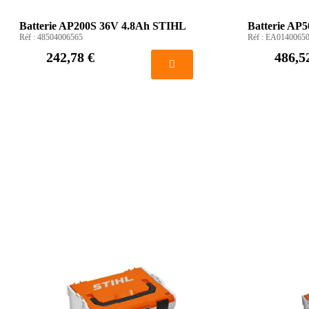
Batterie AP200S 36V 4.8Ah STIHL
Batterie AP
Réf :
48504006565
Réf :
EA0140065
242,78 €
486,5