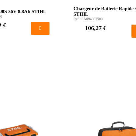
Chargeur de Batterie Rapide
500S 36V 8.8Ah STIHL
STIHL
00
Réf :
EA094305500
2 €
106,27 €