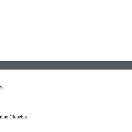
s.
timo Globelyst.