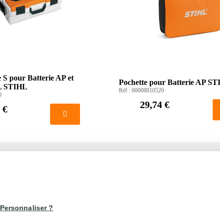
le S pour Batterie AP et
Pochette pour Batterie AP S
L STIHL
Réf :
00008810520
0
29,74 €
 €
té
Votre compte
us
Mon compte
Personnaliser ?
Suivi de commande