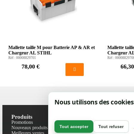
Mallette taille M pour Batterie AP & AR et
Mallette tail
Chargeur AL STIHL
Chargeur A
Réf :
00008829701
Réf :
0000882970
78,00 €
66,30
Nous utilisons des cookies
Produits
Notre socié
Promotions
Contactez-no
Tout accepter
Tout refuser
Nouveaux produits
Plan du site
Meilleures ventes
Magasin