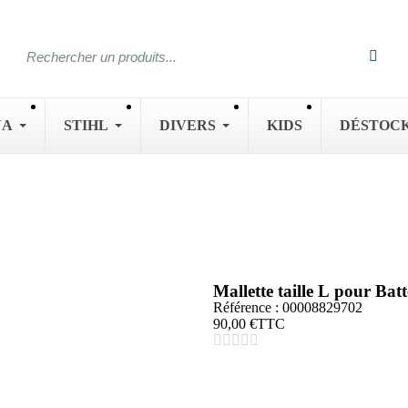
NA
STIHL
DIVERS
KIDS
DÉSTOC
Mallette taille L pour B
Référence : 00008829702
90,00 €
TTC




