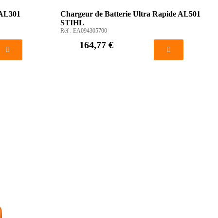
 AL301
Chargeur de Batterie Ultra Rapide AL501
STIHL
Réf :
EA094305700
164,77 €