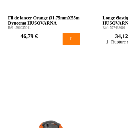
Fil de lancer Orange Ø1.75mmX55m
Longe élasti
Dyneema HUSQVARNA
HUSQVAR
Réf :
596935911
Réf :
577438001
46,79 €
34,12
Rupture 