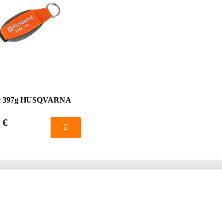
cer 397g HUSQVARNA
 €
té
Votre compte
us
Mon compte