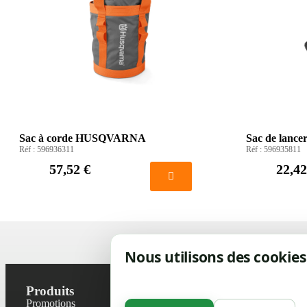
Sac à corde HUSQVARNA
Sac de lan
Réf :
596936311
Réf :
596935811
57,52 €
22,42
Nous utilisons des cookies
Produits
Notre socié
Promotions
Contactez-no