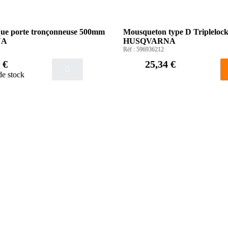
que porte tronçonneuse 500mm
Mousqueton type D Tripleloc
NA
HUSQVARNA
Réf :
596936212
 €
25,34 €
de stock