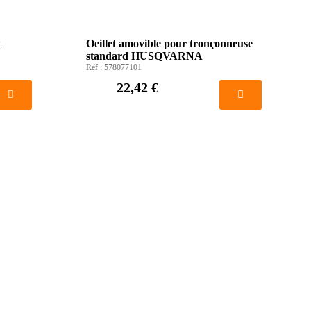
k
Oeillet amovible pour tronçonneuse
standard HUSQVARNA
Réf :
578077101
22,42 €