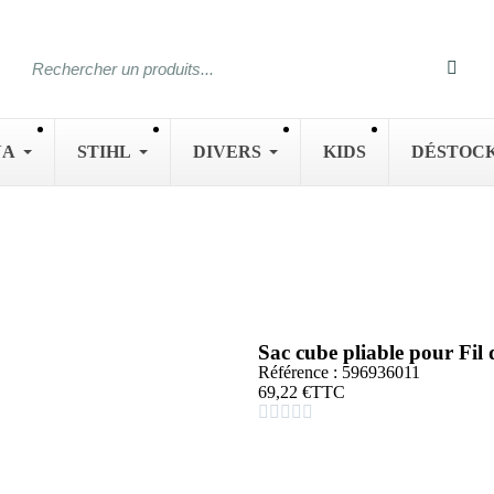
NA
STIHL
DIVERS
KIDS
DÉSTOC
Sac cube pliable pour 
Référence : 596936011
69,22 €
TTC




