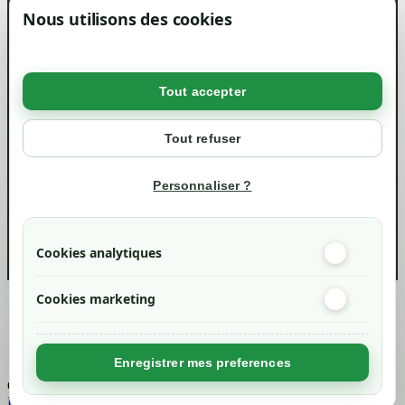
Magasin
Nous utilisons des cookies
Mentions légales
Conditions générales de ventes
Livraisons et retraits
Politique de confidentialité RGPD
Tout accepter
Votre compte
Mon compte
Tout refuser
Suivi de commande
Informations
Personnaliser ?
info@green-tech-shop.com
Cookies analytiques
Cookies marketing
Created by
Nageoconcept
Enregistrer mes preferences
Chargement...
Retour en haut