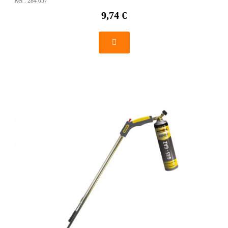
Réf :
284 057
9,74 €