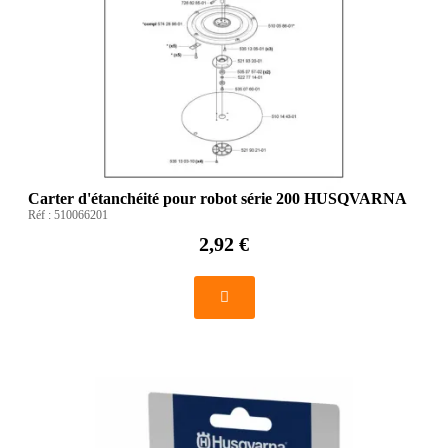
Carter d'étanchéité pour robot série 200 HUSQVARNA
Réf :
510066201
2,92 €