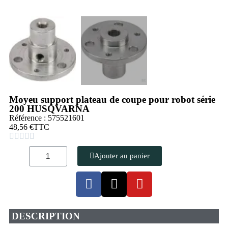
Moyeu support plateau de coupe pour robot série
200 HUSQVARNA
Référence : 575521601
48,56 €
TTC





Ajouter au panier
DESCRIPTION