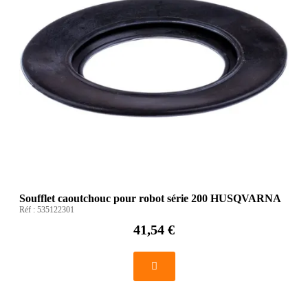
Soufflet caoutchouc pour robot série 200 HUSQVARNA
Réf :
535122301
41,54 €