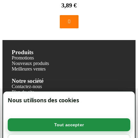
3,89 €
Produits
Promotions
Nouveaux produits
Meilleures ventes
Notre société
Contactez-nous
Plan du site
Magasin
Nous utilisons des cookies
Mentions légales
Conditions générales de ventes
Livraisons et retraits
Politique de confidentialité RGPD
Tout accepter
Votre compte
Mon compte