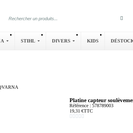
NA
STIHL
DIVERS
KIDS
DÉSTOC
HUSQVARNA
Platine capteur soulève
Référence : 578789003
19,31 €
TTC




