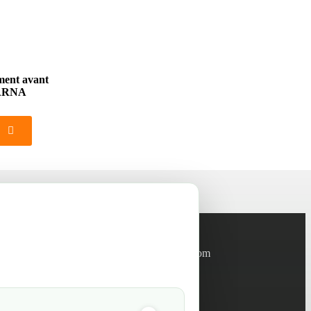
ment avant
VARNA
Informations
info@green-tech-shop.com