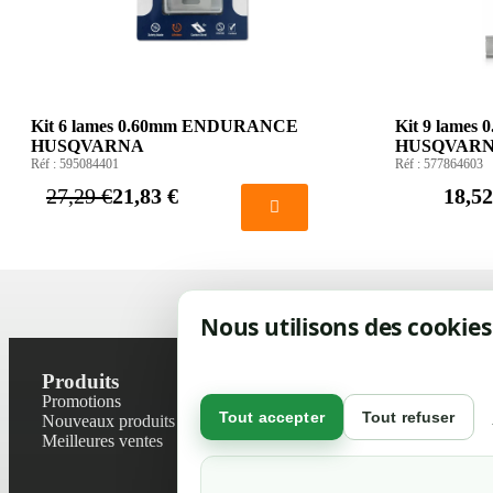
Kit 6 lames 0.60mm ENDURANCE
Kit 9 lames
HUSQVARNA
HUSQVAR
Réf :
595084401
Réf :
577864603
27,29 €
21,83 €
18,52
Nous utilisons des cookies
Produits
Notre socié
Promotions
Contactez-no
Tout accepter
Tout refuser
Nouveaux produits
Plan du site
Meilleures ventes
Magasin
Mentions léga
Conditions gé