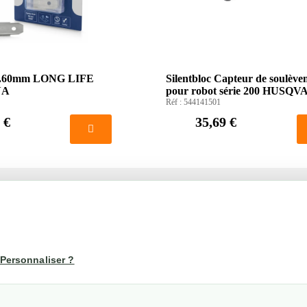
 0.60mm LONG LIFE
Silentbloc Capteur de soulève
NA
pour robot série 200 HUSQ
Réf :
544141501
 €
35,69 €
té
Votre compte
us
Mon compte
Personnaliser ?
Suivi de commande
les
nérales de ventes