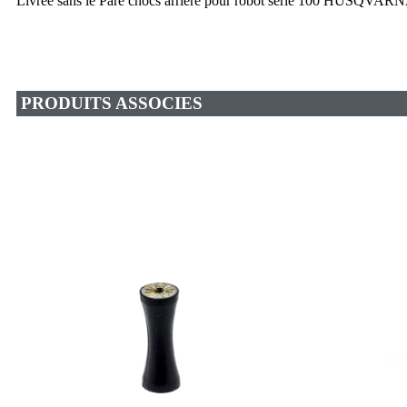
Livrée sans le Pare chocs arrière pour robot série 100 HUSQVAR
PRODUITS ASSOCIES