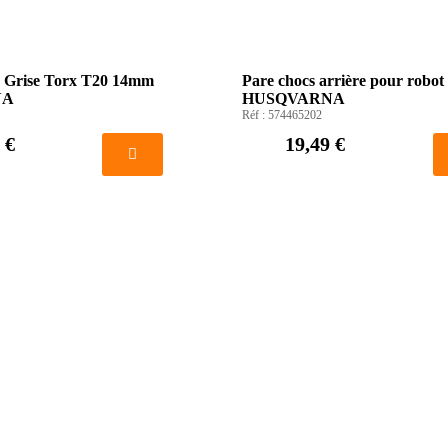
s Grise Torx T20 14mm
Pare chocs arrière pour robot 
NA
HUSQVARNA
Réf :
574465202
 €
19,49 €