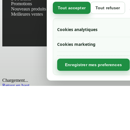
Promotions
Contactez-no
Tout accepter
Tout refuser
Nouveaux produits
Plan du site
Meilleures ventes
Magasin
Mentions léga
Conditions gé
Cookies analytiques
Livraisons et r
Politique de 
Cookies marketing
Enregistrer mes preferences
Chargement...
Retour en haut