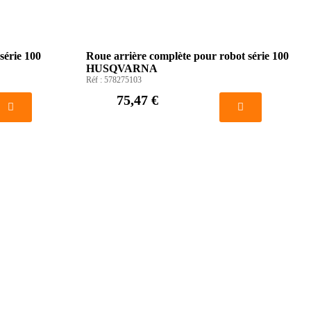
série 100
Roue arrière complète pour robot série 100
HUSQVARNA
Réf :
578275103
75,47 €