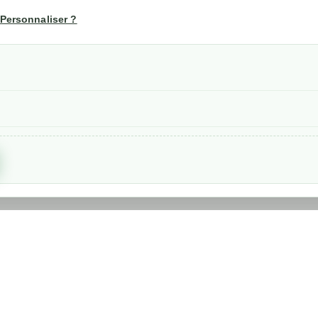
us
Mon compte
Personnaliser ?
Suivi de commande
les
nérales de ventes
etraits
confidentialité RGPD
Created by
Nageoconcept