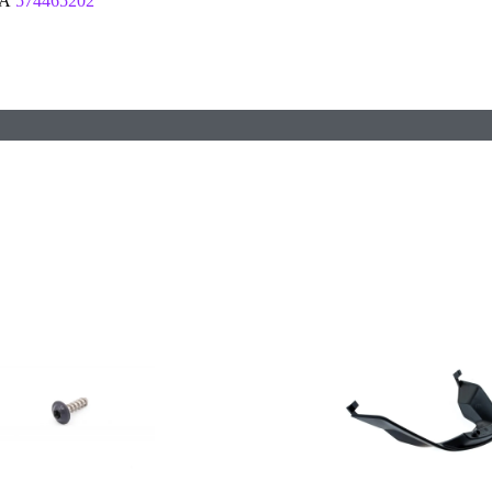
NA
574465202