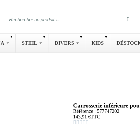
NA
STIHL
DIVERS
KIDS
DÉSTOC
Carrosserie inférieure 
Référence : 577747202
143,91 €
TTC




