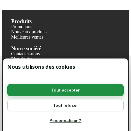
Produits
Promotions
Nouveaux produits
Meilleures ventes
Notre société
Contactez-nous
Plan du site
Magasin
Nous utilisons des cookies
Mentions légales
Conditions générales de ventes
Livraisons et retraits
Politique de confidentialité RGPD
Tout accepter
Votre compte
Mon compte
Tout refuser
Suivi de commande
Informations
Personnaliser ?
info@green-tech-shop.com