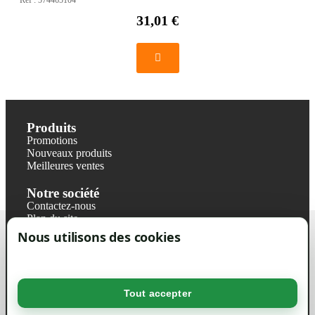
Réf :
574465104
31,01 €
Produits
Promotions
Nouveaux produits
Meilleures ventes
Notre société
Contactez-nous
Plan du site
Magasin
Nous utilisons des cookies
Mentions légales
Conditions générales de ventes
Livraisons et retraits
Politique de confidentialité RGPD
Tout accepter
Votre compte