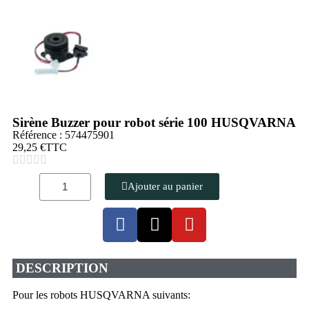
Sirène Buzzer pour robot série 100 HUSQVARNA
Référence : 574475901
29,25 €
TTC





Ajouter au panier
DESCRIPTION
Pour les robots HUSQVARNA suivants: