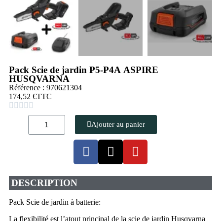
Pack Scie de jardin P5-P4A ASPIRE
HUSQVARNA
Référence : 970621304
174,52 €
TTC





Ajouter au panier
DESCRIPTION
Pack Scie de jardin à batterie:
La flexibilité est l’atout principal de la scie de jardin Husqvarna