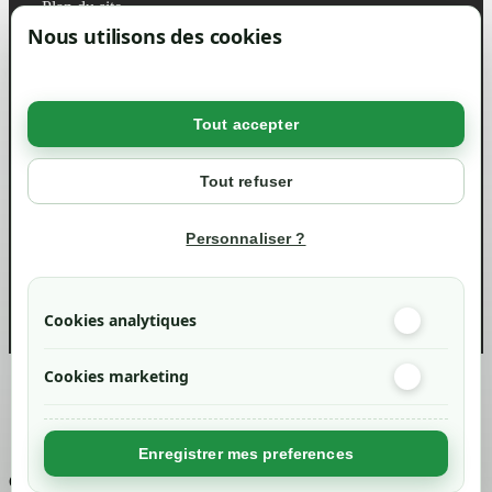
Plan du site
Magasin
Nous utilisons des cookies
Mentions légales
Conditions générales de ventes
Livraisons et retraits
Politique de confidentialité RGPD
Tout accepter
Votre compte
Mon compte
Tout refuser
Suivi de commande
Informations
Personnaliser ?
info@green-tech-shop.com
Cookies analytiques
Cookies marketing
Created by
Nageoconcept
Enregistrer mes preferences
Chargement...