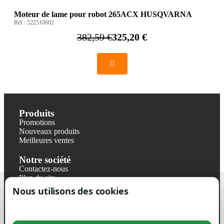
Moteur de lame pour robot 265ACX HUSQVARNA
Réf :
522510602
382,59 €
325,20 €
Produits
Promotions
Nouveaux produits
Meilleures ventes
Notre société
Contactez-nous
Plan du site
Magasin
Nous utilisons des cookies
Mentions légales
Conditions générales de ventes
Livraisons et retraits
Politique de confidentialité RGPD