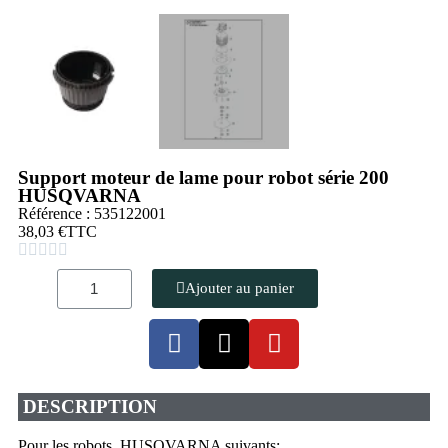
Support moteur de lame pour robot série 200
HUSQVARNA
Référence : 535122001
38,03 €
TTC





Ajouter au panier
DESCRIPTION
Pour les robots HUSQVARNA suivants: