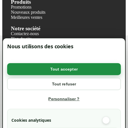
Produits
Promotions
Nouveaux produits
Meilleures ventes
Notre société
Contactez-nous
Plan du site
Magasin
Nous utilisons des cookies
Mentions légales
Conditions générales de ventes
Livraisons et retraits
Politique de confidentialité RGPD
Tout accepter
Votre compte
Mon compte
Tout refuser
Suivi de commande
Informations
Personnaliser ?
info@green-tech-shop.com
Cookies analytiques