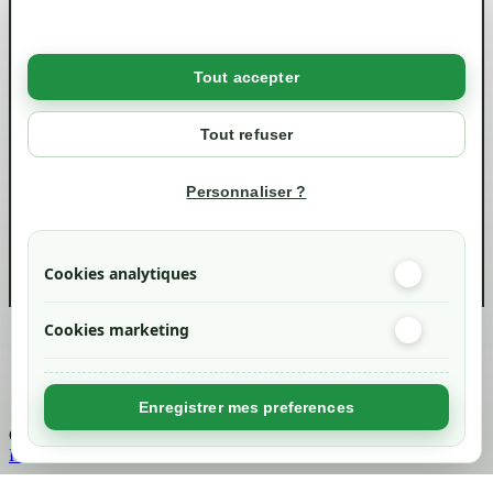
Conditions générales de ventes
Livraisons et retraits
Politique de confidentialité RGPD
Tout accepter
Votre compte
Mon compte
Tout refuser
Suivi de commande
Informations
Personnaliser ?
info@green-tech-shop.com
Cookies analytiques
Cookies marketing
Created by
Nageoconcept
Enregistrer mes preferences
Chargement...
Retour en haut