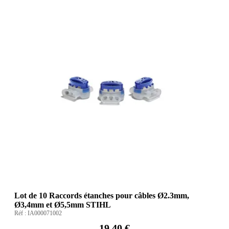
Lot de 10 Raccords étanches pour câbles Ø2.3mm,
Ø3,4mm et Ø5,5mm STIHL
Réf :
IA000071002
19,40 €