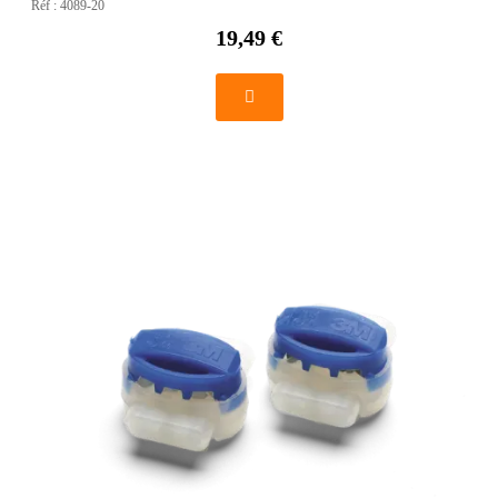
Réf :
4089-20
19,49 €