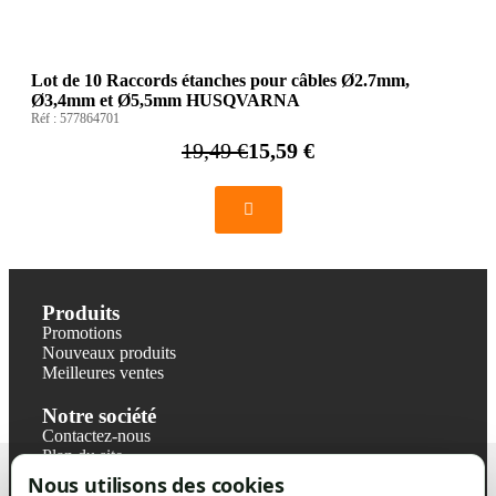
Lot de 10 Raccords étanches pour câbles Ø2.7mm,
Ø3,4mm et Ø5,5mm HUSQVARNA
Réf :
577864701
19,49 €
15,59 €
Produits
Promotions
Nouveaux produits
Meilleures ventes
Notre société
Contactez-nous
Plan du site
Magasin
Nous utilisons des cookies
Mentions légales