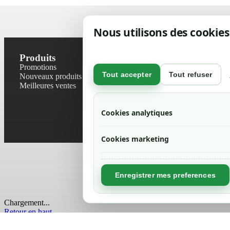
Nous utilisons des cookies
Produits
Notre socié
Promotions
Contactez-no
Tout accepter
Tout refuser
Nouveaux produits
Plan du site
Meilleures ventes
Magasin
Mentions léga
Conditions gé
Cookies analytiques
Livraisons et r
Politique de 
Cookies marketing
Enregistrer mes preferences
Chargement...
Retour en haut