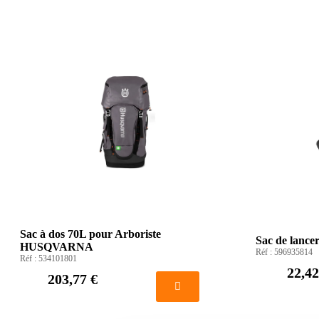
Sac à dos 70L pour Arboriste
Sac de lan
HUSQVARNA
Réf :
596935814
Réf :
534101801
22,42
203,77 €