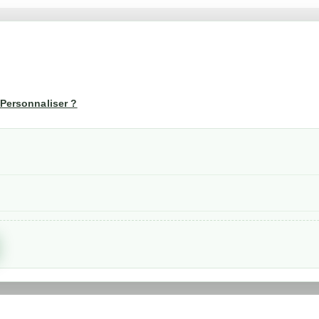
té
Votre compte
us
Mon compte
Personnaliser ?
Suivi de commande
les
nérales de ventes
etraits
confidentialité RGPD
Created by
Nageoconcept