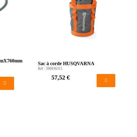
Ø8mmX760mm
Sac à corde HUSQVARNA
Réf :
596936311
57,52 €