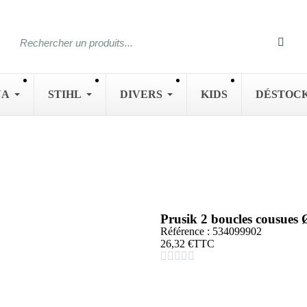
NA
STIHL
DIVERS
KIDS
DÉSTOC
Prusik 2 boucles cou
Référence : 534099902
26,32 €
TTC




