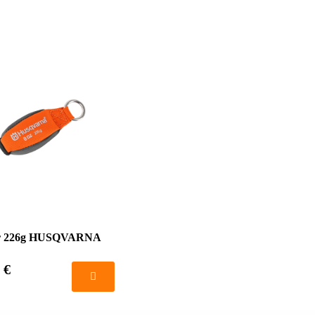
cer 226g HUSQVARNA
 €