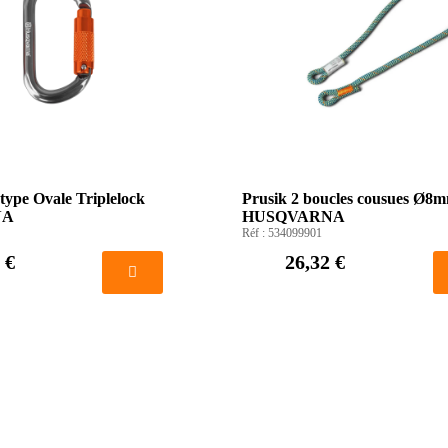
ype Ovale Triplelock
Prusik 2 boucles cousues 
NA
HUSQVARNA
Réf :
534099901
 €
26,32 €