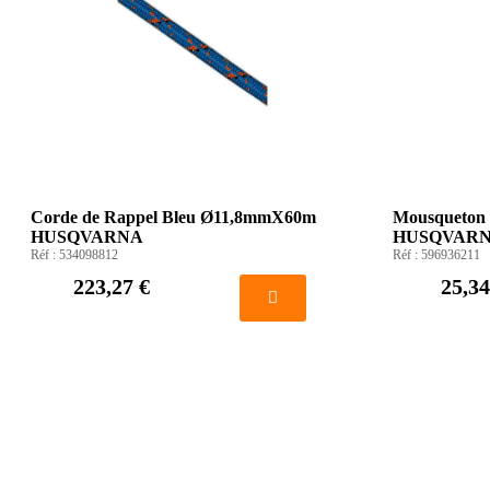
Corde de Rappel Bleu Ø11,8mmX60m
Mousqueton t
HUSQVARNA
HUSQVAR
Réf :
534098812
Réf :
596936211
223,27 €
25,34