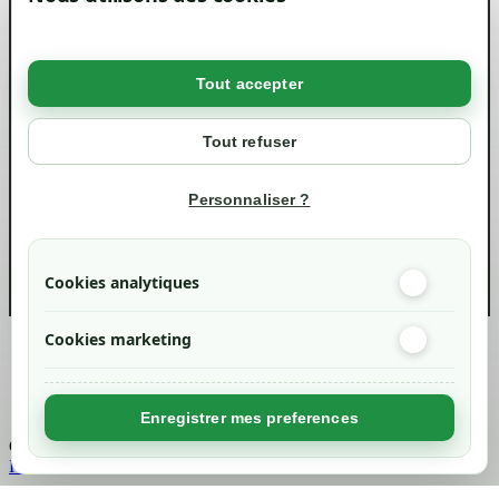
Mentions légales
Conditions générales de ventes
Livraisons et retraits
Politique de confidentialité RGPD
Tout accepter
Votre compte
Mon compte
Tout refuser
Suivi de commande
Informations
Personnaliser ?
info@green-tech-shop.com
Cookies analytiques
Cookies marketing
Created by
Nageoconcept
Enregistrer mes preferences
Chargement...
Retour en haut