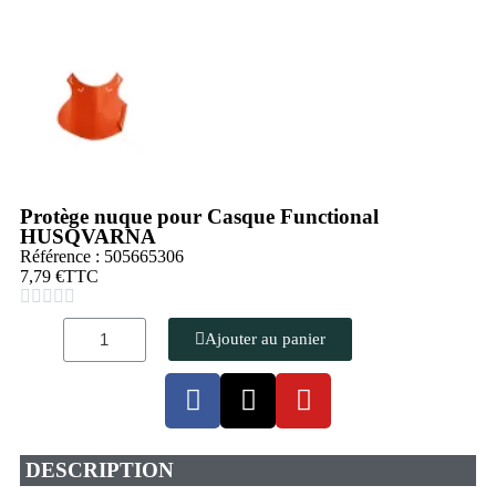
Protège nuque pour Casque Functional
HUSQVARNA
Référence : 505665306
7,79 €
TTC





Ajouter au panier
DESCRIPTION