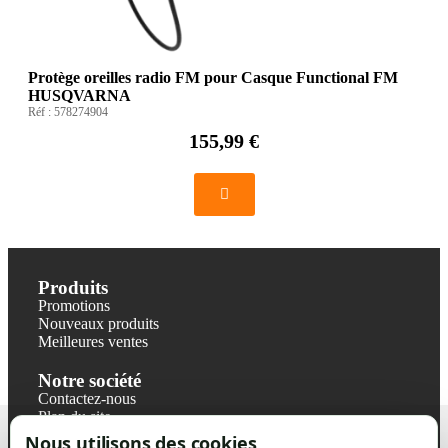
Protège oreilles radio FM pour Casque Functional FM
HUSQVARNA
Réf :
578274904
155,99 €
Produits
Promotions
Nouveaux produits
Meilleures ventes
Notre société
Contactez-nous
Plan du site
Magasin
Nous utilisons des cookies