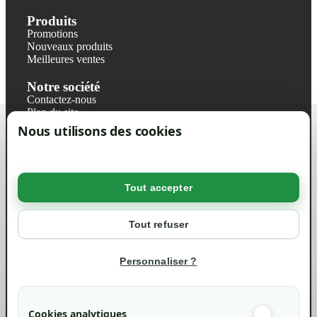
Produits
Promotions
Nouveaux produits
Meilleures ventes
Notre société
Contactez-nous
Plan du site
Magasin
Nous utilisons des cookies
Mentions légales
Conditions générales de ventes
Livraisons et retraits
Politique de confidentialité RGPD
Tout accepter
Votre compte
Mon compte
Tout refuser
Suivi de commande
Informations
Personnaliser ?
info@green-tech-shop.com
Cookies analytiques