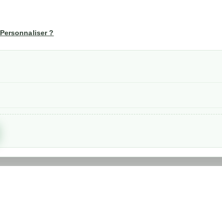
té
Votre compte
us
Mon compte
Personnaliser ?
Suivi de commande
les
nérales de ventes
etraits
confidentialité RGPD
Created by
Nageoconcept