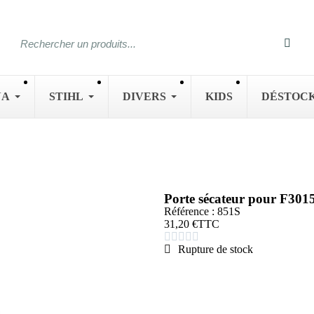
NA
STIHL
DIVERS
KIDS
DÉSTOC
Porte sécateur pour F30
Référence : 851S
31,20 €
TTC





Rupture de stock