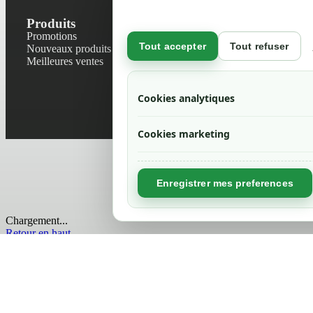
Produits
Notre socié
Promotions
Contactez-no
Tout accepter
Tout refuser
Nouveaux produits
Plan du site
Meilleures ventes
Magasin
Mentions léga
Conditions gé
Cookies analytiques
Livraisons et r
Politique de 
Cookies marketing
Enregistrer mes preferences
Chargement...
Retour en haut