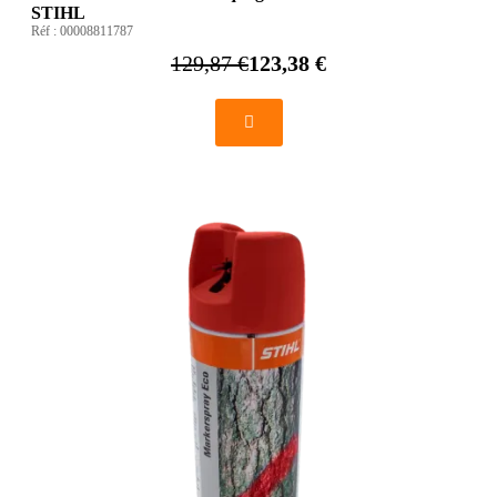
STIHL
Réf :
00008811787
129,87 €
123,38 €