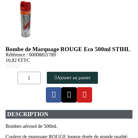
Bombe de Marquage ROUGE Eco 500ml STIHL
Référence : 00008811789
10,82 €
TTC





Ajouter au panier
DESCRIPTION
Bombes aérosol de 500ml.
Couleur de marquage ROUGE longue durée de grande qualité,