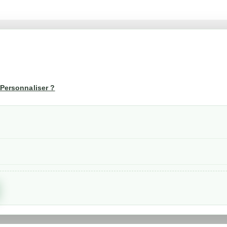
té
Votre compte
us
Mon compte
Personnaliser ?
Suivi de commande
les
nérales de ventes
etraits
confidentialité RGPD
Created by
Nageoconcept