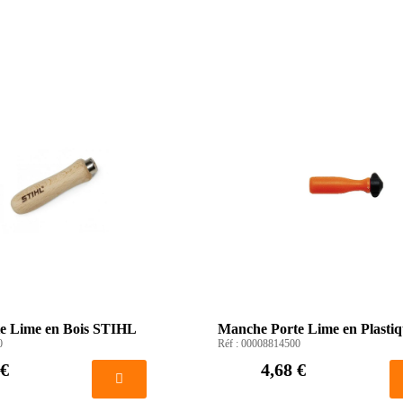
e Lime en Bois STIHL
Manche Porte Lime en Plasti
0
Réf :
00008814500
 €
4,68 €