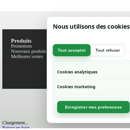
Nous utilisons des cookies
Produits
Notre socié
Promotions
Contactez-no
Tout accepter
Tout refuser
Nouveaux produits
Plan du site
Meilleures ventes
Magasin
Mentions léga
Conditions gé
Cookies analytiques
Livraisons et r
Politique de 
Cookies marketing
Enregistrer mes preferences
Chargement...
Retour en haut