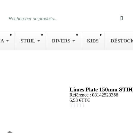
NA
STIHL
DIVERS
KIDS
DÉSTOC
Limes Plate 150mm STI
Référence : 08142523356
6,53 €
TTC




