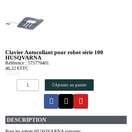
Clavier Autocollant pour robot série 100
HUSQVARNA
Référence : 575779401
46,22 €
TTC





Ajouter au panier
DESCRIPTION
Pour les robots HUSQVARNA suivants: