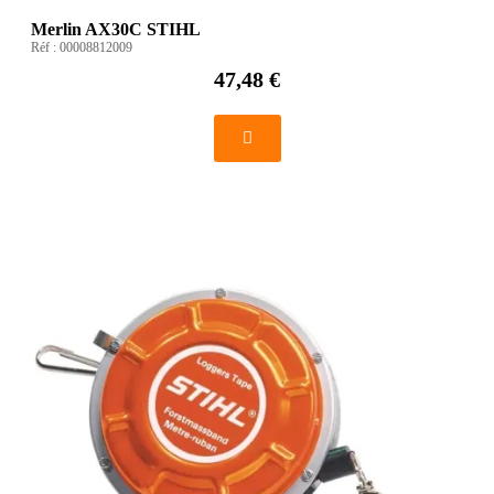
Merlin AX30C STIHL
Réf :
00008812009
47,48 €