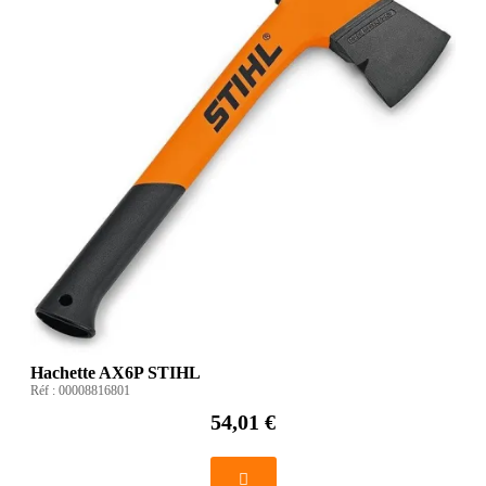
Hachette AX6P STIHL
Réf :
00008816801
54,01 €