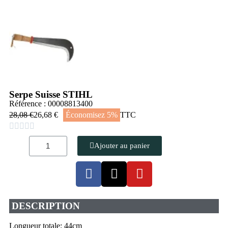
Serpe Suisse STIHL
Référence : 00008813400
28,08 €
26,68 €
Économisez 5%
TTC





Ajouter au panier
DESCRIPTION
Longueur totale: 44cm