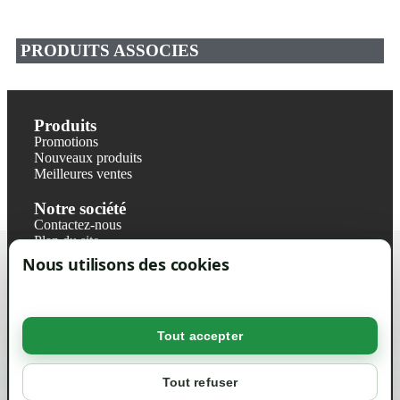
PRODUITS ASSOCIES
Produits
Promotions
Nouveaux produits
Meilleures ventes
Notre société
Contactez-nous
Plan du site
Magasin
Nous utilisons des cookies
Mentions légales
Conditions générales de ventes
Livraisons et retraits
Politique de confidentialité RGPD
Tout accepter
Votre compte
Mon compte
Tout refuser
Suivi de commande