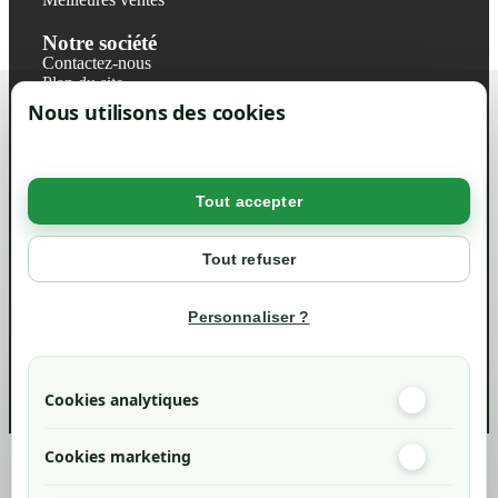
Notre société
Contactez-nous
Plan du site
Magasin
Nous utilisons des cookies
Mentions légales
Conditions générales de ventes
Livraisons et retraits
Politique de confidentialité RGPD
Tout accepter
Votre compte
Mon compte
Tout refuser
Suivi de commande
Informations
Personnaliser ?
info@green-tech-shop.com
Cookies analytiques
Cookies marketing