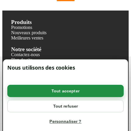
Produits
Promotions
Nouveaux produits
Meilleures ventes
Notre société
Contactez-nous
Plan du site
Magasin
Nous utilisons des cookies
Mentions légales
Conditions générales de ventes
Livraisons et retraits
Politique de confidentialité RGPD
Tout accepter
Votre compte
Mon compte
Tout refuser
Suivi de commande
Informations
Personnaliser ?
info@green-tech-shop.com