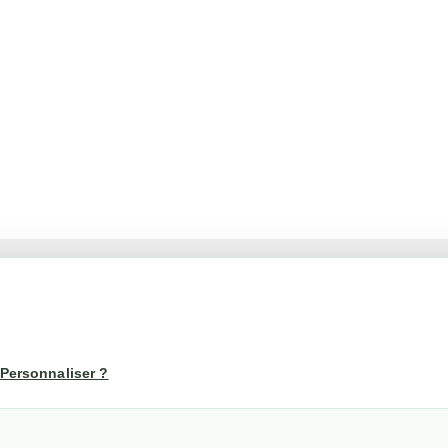
té
Votre compte
us
Mon compte
Personnaliser ?
Suivi de commande
les
nérales de ventes