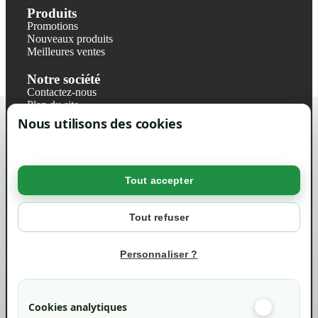
Produits
Promotions
Nouveaux produits
Meilleures ventes
Notre société
Contactez-nous
Plan du site
Magasin
Nous utilisons des cookies
Mentions légales
Conditions générales de ventes
Livraisons et retraits
Politique de confidentialité RGPD
Tout accepter
Votre compte
Mon compte
Tout refuser
Suivi de commande
Informations
Personnaliser ?
info@green-tech-shop.com
Cookies analytiques