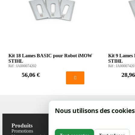
Kit 18 Lames BASIC pour Robot iMOW
Kit 9 Lame
STIHL
STIHL
Réf :
IA000074202
Réf :
IA00007420
56,06 €
28,96
Nous utilisons des cookies
Produits
Notre socié
Promotions
Contactez-no