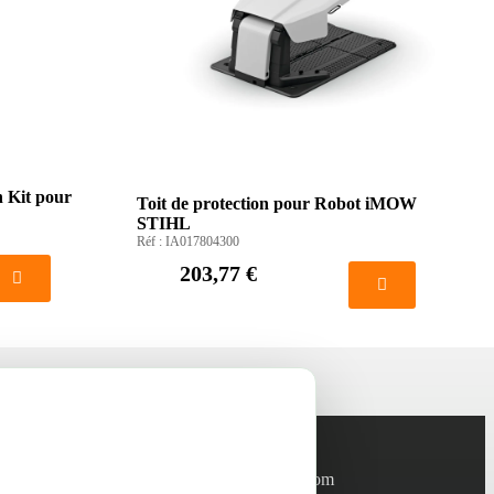
n Kit pour
Toit de protection pour Robot iMOW
STIHL
Réf :
IA017804300
203,77 €
Informations
info@green-tech-shop.com