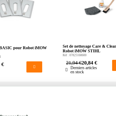
Set de nettoyage Care & Clea
s BASIC pour Robot iMOW
Robot iMOW STIHL
Réf :
07825168600
1
21,94 €
20,84 €
 €
Derniers articles
en stock
té
Votre compte
us
Mon compte