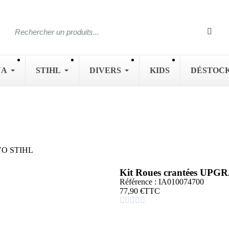
NA
STIHL
DIVERS
KIDS
DÉSTOC
EVO STIHL
Kit Roues crantées UP
Référence : IA010074700
77,90 €
TTC




