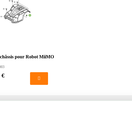
 châssis pour Robot MiiMO
003
 €
té
Votre compte
us
Mon compte