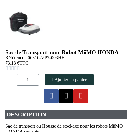
Sac de Transport pour Robot MiiMO HONDA
Référence : 06310-VP7-003HE
73,13 €
TTC





Ajouter au panier
DESCRIPTION
Sac de transport ou Housse de stockage pour les robots MiiMO
HONDA suivants: