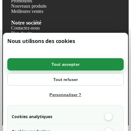
Promotions
Nouveaux produits
Meilleures ventes
Notre société
Contactez-nous
Plan du site
Magasin
Nous utilisons des cookies
Mentions légales
Conditions générales de ventes
Livraisons et retraits
Politique de confidentialité RGPD
Tout accepter
Votre compte
Mon compte
Tout refuser
Suivi de commande
Informations
Personnaliser ?
info@green-tech-shop.com
Cookies analytiques