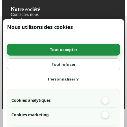
Notre société
Contactez-nous
Plan du site
Magasin
Nous utilisons des cookies
Mentions légales
Conditions générales de ventes
Livraisons et retraits
Politique de confidentialité RGPD
Tout accepter
Votre compte
Mon compte
Tout refuser
Suivi de commande
Informations
Personnaliser ?
info@green-tech-shop.com
Cookies analytiques
Cookies marketing