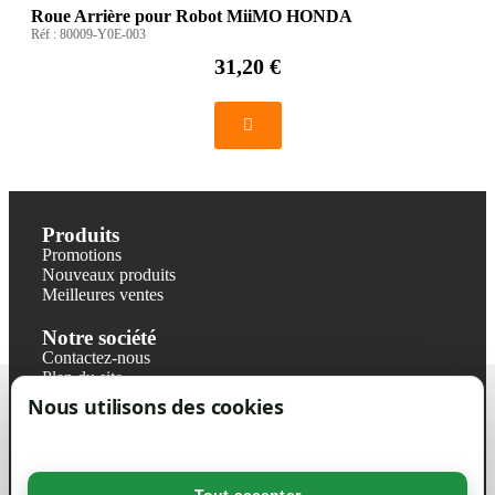
Roue Arrière pour Robot MiiMO HONDA
Réf :
80009-Y0E-003
31,20 €
Produits
Promotions
Nouveaux produits
Meilleures ventes
Notre société
Contactez-nous
Plan du site
Magasin
Nous utilisons des cookies
Mentions légales
Conditions générales de ventes
Livraisons et retraits
Politique de confidentialité RGPD