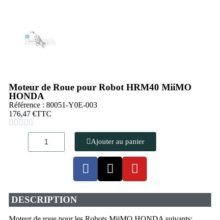
Moteur de Roue pour Robot HRM40 MiiMO
HONDA
Référence : 80051-Y0E-003
176,47 €
TTC





Ajouter au panier
DESCRIPTION
Moteur de roue pour les Robots MiiMO HONDA suivants: