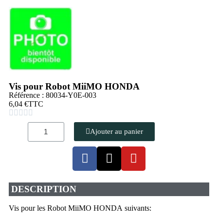
Vis pour Robot MiiMO HONDA
Référence : 80034-Y0E-003
6,04 €
TTC





Ajouter au panier
DESCRIPTION
Vis pour les Robot MiiMO HONDA suivants: