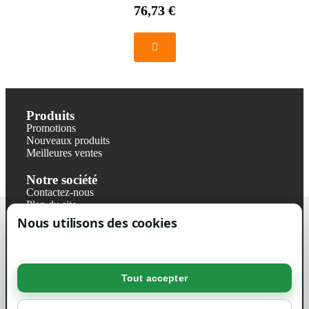
76,73 €
Produits
Promotions
Nouveaux produits
Meilleures ventes
Notre société
Contactez-nous
Plan du site
Magasin
Nous utilisons des cookies
Mentions légales
Conditions générales de ventes
Livraisons et retraits
Politique de confidentialité RGPD
Tout accepter
Votre compte
Mon compte