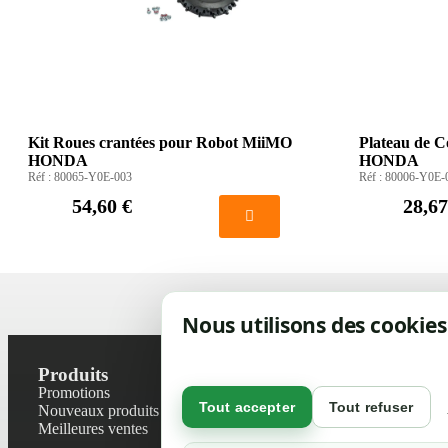
Kit Roues crantées pour Robot MiiMO
Plateau de 
HONDA
HONDA
Réf :
80065-Y0E-003
Réf :
80006-Y0E-
54,60 €
28,67
Nous utilisons des cookies
Produits
Notre socié
Promotions
Contactez-no
Tout accepter
Tout refuser
Nouveaux produits
Plan du site
Meilleures ventes
Magasin
Mentions léga