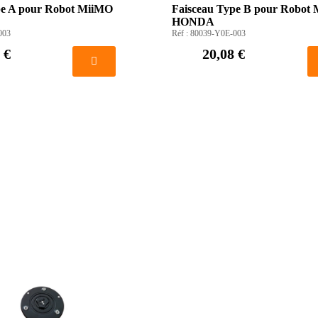
pe A pour Robot MiiMO
Faisceau Type B pour Robot
HONDA
003
Réf :
80039-Y0E-003
 €
20,08 €