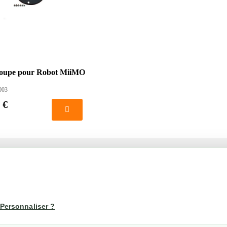
Coupe pour Robot MiiMO
003
 €
té
Votre compte
us
Mon compte
Personnaliser ?
Suivi de commande
les