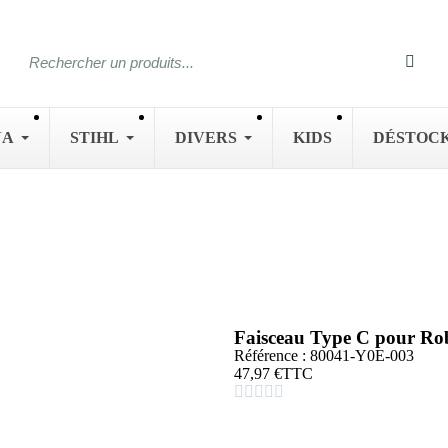
NA
STIHL
DIVERS
KIDS
DÉSTOC
Faisceau Type C pour 
Référence : 80041-Y0E-003
47,97 €
TTC




