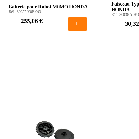
Faisceau Ty
Batterie pour Robot MiiMO HONDA
HONDA
Réf :
80057-Y0E-003
Réf :
80030-Y0E-
255,06 €
30,32